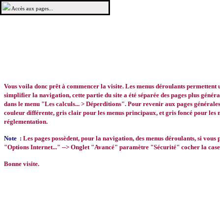
Accès aux pages...
Vous voila donc prêt à commencer la visite. Les menus déroulants permettent un 
simplifier la navigation, cette partie du site a été séparée des pages plus généra
dans le menu "Les calculs... > Déperditions". Pour revenir aux pages générales d
couleur différente, gris clair pour les menus principaux, et gris foncé pour le
réglementation.
Note :
Les pages possèdent, pour la navigation, des menus déroulants, si vous po
"Options Internet..." --> Onglet "Avancé" paramètre "Sécurité" cocher la case "
Bonne visite.